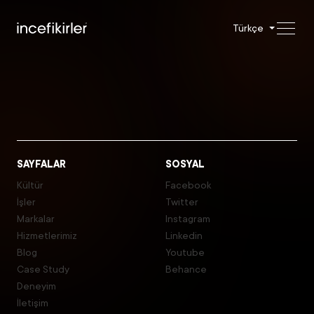
Türkçe
SAYFALAR
SOSYAL
Kültür
Facebook
İşler
Twitter
Markalar
Instagram
Hizmetlerimiz
Linkedin
Blog
Youtube
Case Study
Behance
Deneyim
İletişim