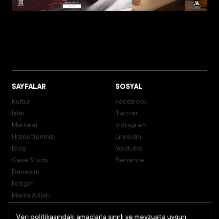
SAYFALAR
SOSYAL
Kültür
Facebook
İşler
Twitter
Markalar
Instagram
Hizmetlerimiz
Linkedin
Blog
Youtube
Case Study
Behance
Deneyim
İletişim
Marka Adları
Logo Tasarımları
Veri politikasındaki amaçlarla sınırlı ve mevzuata uygun